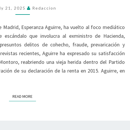
POR
ly 21, 2025
Redaccion
LA
FILTRACIÓN
DE
 Madrid, Esperanza Aguirre, ha vuelto al foco mediático
SU
te escándalo que involucra al exministro de Hacienda,
DECLARACIÓN
resuntos delitos de cohecho, fraude, prevaricación y
DE
trevistas recientes, Aguirre ha expresado su satisfacción
LA
a Montoro, reabriendo una vieja herida dentro del Partido
RENTA:
ración de su declaración de la renta en 2015. Aguirre, en
UN
AJUSTE
DE
READ MORE
READ MORE
CUENTAS
EN
EL