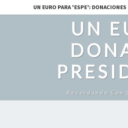
UN EURO PARA 'ESPE': DONACIONES
UN E
DONA
PRESI
Recordando Con C