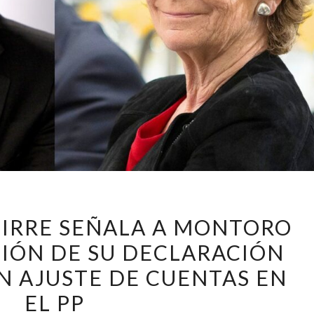
ESPERANZA
IRRE SEÑALA A MONTORO
AGUIRRE
CIÓN DE SU DECLARACIÓN
SEÑALA
UN AJUSTE DE CUENTAS EN
A
MONTORO
EL PP