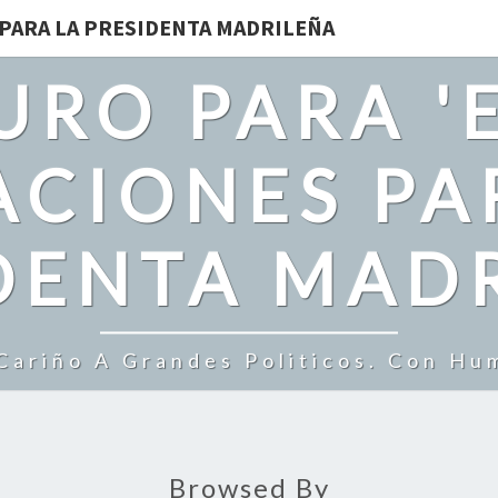
 PARA LA PRESIDENTA MADRILEÑA
URO PARA 'E
CIONES PA
DENTA MAD
ariño A Grandes Politicos. Con Hu
Browsed By