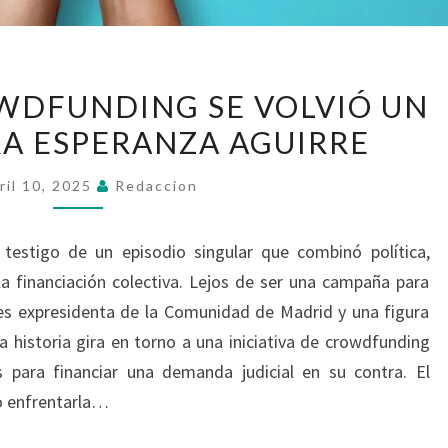
CUANDO
WDFUNDING SE VOLVIÓ UN
EL
A ESPERANZA AGUIRRE
CROWDFUNDING
SE
ril 10, 2025
Redaccion
VOLVIÓ
UN
testigo de un episodio singular que combinó política,
ARMA
a financiación colectiva. Lejos de ser una campaña para
CONTRA
es expresidenta de la Comunidad de Madrid y una figura
ESPERANZA
a historia gira en torno a una iniciativa de crowdfunding
AGUIRRE
para financiar una demanda judicial en su contra. El
no enfrentarla…