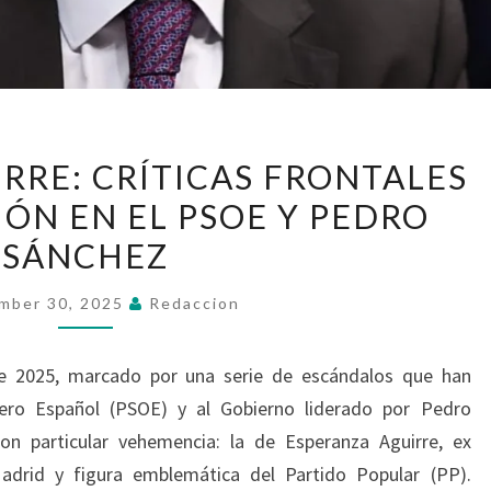
ESPERANZA
RRE: CRÍTICAS FRONTALES
AGUIRRE:
IÓN EN EL PSOE Y PEDRO
CRÍTICAS
SÁNCHEZ
FRONTALES
A
mber 30, 2025
Redaccion
LA
CORRUPCIÓN
de 2025, marcado por una serie de escándalos que han
EN
rero Español (PSOE) y al Gobierno liderado por Pedro
EL
n particular vehemencia: la de Esperanza Aguirre, ex
PSOE
drid y figura emblemática del Partido Popular (PP).
Y