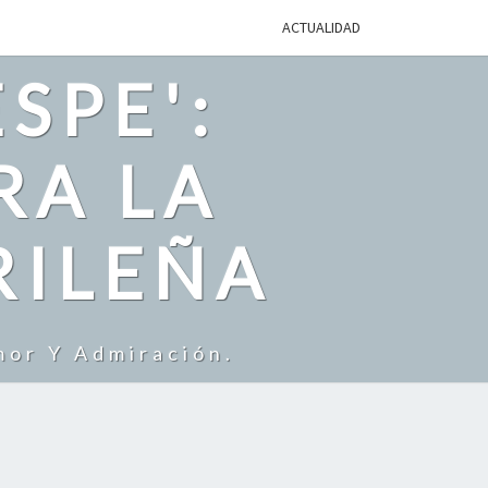
ACTUALIDAD
SPE':
RA LA
RILEÑA
mor Y Admiración.