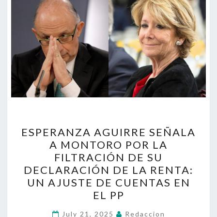
ESPERANZA
ESPERANZA AGUIRRE SEÑALA
AGUIRRE
A MONTORO POR LA
SEÑALA
FILTRACIÓN DE SU
A
DECLARACIÓN DE LA RENTA:
MONTORO
UN AJUSTE DE CUENTAS EN
POR
EL PP
LA
FILTRACIÓN
July 21, 2025
Redaccion