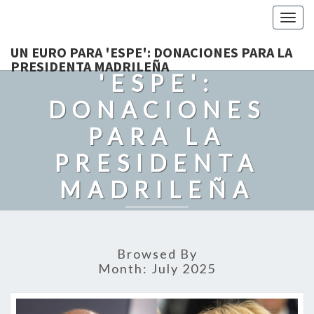
Togg
navig
UN EURO PARA
UN EURO PARA 'ESPE': DONACIONES PARA LA
PRESIDENTA MADRILEÑA
'ESPE':
DONACIONES
PARA LA
PRESIDENTA
MADRILEÑA
Recordando Con Cariño A Grandes Politicos. Con Humor Y
Admiración.
Browsed By
Month:
July 2025