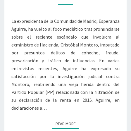
DE
SU
La expresidenta de la Comunidad de Madrid, Esperanza
DECLARACIÓN
Aguirre, ha vuelto al foco mediático tras pronunciarse
DE
sobre el reciente escándalo que involucra al
LA
exministro de Hacienda, Cristóbal Montoro, imputado
RENTA:
por presuntos delitos de cohecho, fraude,
UN
prevaricación y tráfico de influencias. En varias
AJUSTE
entrevistas recientes, Aguirre ha expresado su
DE
satisfacción por la investigación judicial contra
CUENTAS
Montoro, reabriendo una vieja herida dentro del
EN
Partido Popular (PP) relacionada con la filtración de
EL
su declaración de la renta en 2015. Aguirre, en
PP
declaraciones a…
READ MORE
READ MORE