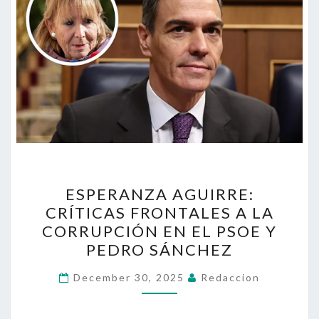
ESPERANZA
ESPERANZA AGUIRRE:
AGUIRRE:
CRÍTICAS FRONTALES A LA
CRÍTICAS
CORRUPCIÓN EN EL PSOE Y
FRONTALES
PEDRO SÁNCHEZ
A
LA
December 30, 2025
Redaccion
CORRUPCIÓN
EN