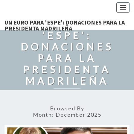
Togg
navig
UN EURO PARA
UN EURO PARA 'ESPE': DONACIONES PARA LA
PRESIDENTA MADRILEÑA
'ESPE':
DONACIONES
PARA LA
PRESIDENTA
MADRILEÑA
Recordando Con Cariño A Grandes Politicos. Con Humor Y
Admiración.
Browsed By
Month:
December 2025