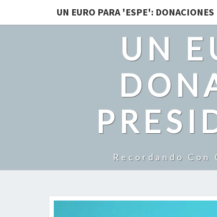
UN EURO PARA 'ESPE': DONACIONES
UN E
DONA
PRESI
Recordando Con C