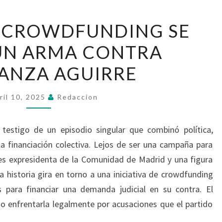
CUANDO
 CROWDFUNDING SE
EL
UN ARMA CONTRA
CROWDFUNDING
SE
ANZA AGUIRRE
VOLVIÓ
UN
ril 10, 2025
Redaccion
ARMA
CONTRA
testigo de un episodio singular que combinó política,
ESPERANZA
a financiación colectiva. Lejos de ser una campaña para
AGUIRRE
es expresidenta de la Comunidad de Madrid y una figura
a historia gira en torno a una iniciativa de crowdfunding
para financiar una demanda judicial en su contra. El
ino enfrentarla legalmente por acusaciones que el partido