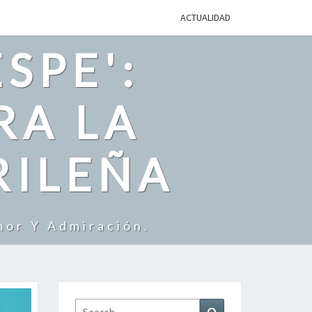
ACTUALIDAD
SPE':
RA LA
RILEÑA
mor Y Admiración.
Search
Search