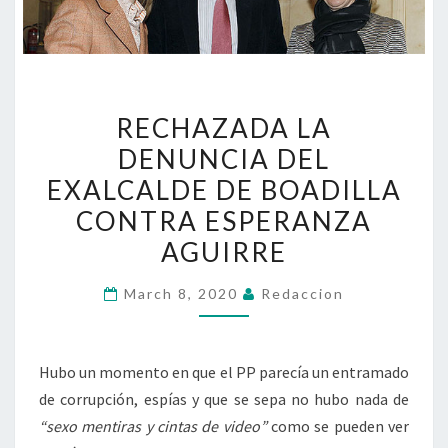
RECHAZADA
RECHAZADA LA
LA
DENUNCIA DEL
DENUNCIA
EXALCALDE DE BOADILLA
DEL
EXALCALDE
CONTRA ESPERANZA
DE
AGUIRRE
BOADILLA
CONTRA
March 8, 2020
Redaccion
ESPERANZA
AGUIRRE
Hubo un momento en que el PP parecía un entramado
de corrupción, espías y que se sepa no hubo nada de
“sexo mentiras y cintas de video”
como se pueden ver