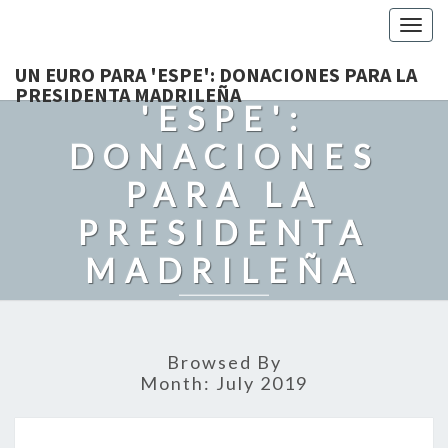
Togg
navig
UN EURO PARA
UN EURO PARA 'ESPE': DONACIONES PARA LA
PRESIDENTA MADRILEÑA
'ESPE':
DONACIONES
PARA LA
PRESIDENTA
MADRILEÑA
Recordando Con Cariño A Grandes Politicos. Con Humor Y
Admiración.
Browsed By
Month:
July 2019
ESPERANZA