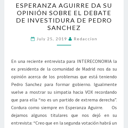
ESPERANZA AGUIRRE DA SU
AGUIRRE
OPINIÓN SOBRE EL DEBATE
DA
DE INVESTIDURA DE PEDRO
SU
SANCHEZ
OPINIÓN
SOBRE
July 25, 2019
Redaccion
EL
DEBATE
En una reciente entrevista para INTERECONOMIA la
DE
ex presidenta de la comunidad de Madrid nos da su
INVESTIDURA
opinión acerca de los problemas que está teniendo
DE
Pedro Sanchez para formar gobierno. Igualmente
PEDRO
vuelve a mostrar su simpatia hacia VOX recordando
SANCHEZ
que para ella “no es un partido de extrema derecha”.
Cordura como siempre en Esperanza Aguirre. Os
dejamos algunos titulares que nos dejó en su
entrevista: “Creo que en la segunda votación habrá un