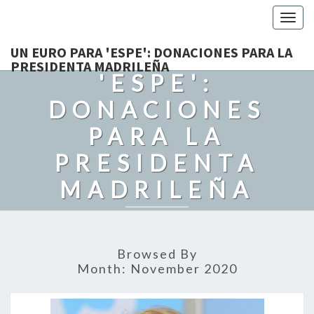
Togg
navig
UN EURO PARA
UN EURO PARA 'ESPE': DONACIONES PARA LA
PRESIDENTA MADRILEÑA
'ESPE':
DONACIONES
PARA LA
PRESIDENTA
MADRILEÑA
Recordando Con Cariño A Grandes Politicos. Con Humor Y
Admiración.
Browsed By
Month:
November 2020