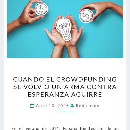
CUANDO
CUANDO EL CROWDFUNDING
EL
SE VOLVIÓ UN ARMA CONTRA
CROWDFUNDING
ESPERANZA AGUIRRE
SE
VOLVIÓ
April 10, 2025
Redaccion
UN
ARMA
CONTRA
En el verano de 2014, España fue testigo de un