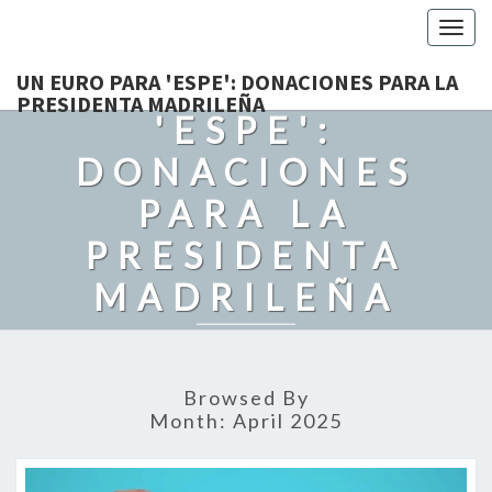
Togg
navig
UN EURO PARA
UN EURO PARA 'ESPE': DONACIONES PARA LA
PRESIDENTA MADRILEÑA
'ESPE':
DONACIONES
PARA LA
PRESIDENTA
MADRILEÑA
Recordando Con Cariño A Grandes Politicos. Con Humor Y
Admiración.
Browsed By
Month:
April 2025