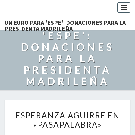
Togg
navig
UN EURO PARA
UN EURO PARA 'ESPE': DONACIONES PARA LA
PRESIDENTA MADRILEÑA
'ESPE':
DONACIONES
PARA LA
PRESIDENTA
MADRILEÑA
Recordando Con Cariño A Grandes Politicos. Con Humor Y
Admiración.
ESPERANZA
ESPERANZA AGUIRRE EN
AGUIRRE
«PASAPALABRA»
EN
«PASAPALABRA»